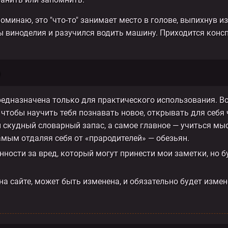
оминаю, это "что-то" занимает место в голове, выпихнув из
сы виноделия и разучился водить машину. Приходится конс
о
редназначена только для практического использования. 
, чтобы научить тебя познавать новое, открывать для себя 
й скудный словарный запас, а самое главное — учиться мы
амым отдаляя себя от «прародителей» — обезьян.
нности за вред, который могут принести мои заметки, но б
 сайте, может быть изменена, и обязательно будет измен