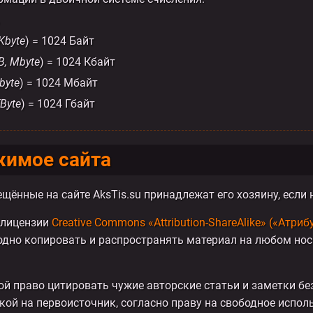
 Kbyte
) = 1024 Байт
B, Mbyte
) = 1024 Кбайт
byte
) = 1024 Мбайт
TByte
) = 1024 Гбайт
жимое сайта
щённые на сайте AksTis.su принадлежат его хозяину, если 
 лицензии
Creative Commons «Attribution-ShareAlike» («Атри
одно копировать и распространять материал на любом нос
ой право цитировать чужие авторские статьи и заметки без
кой на первоисточник, согласно праву на свободное испол