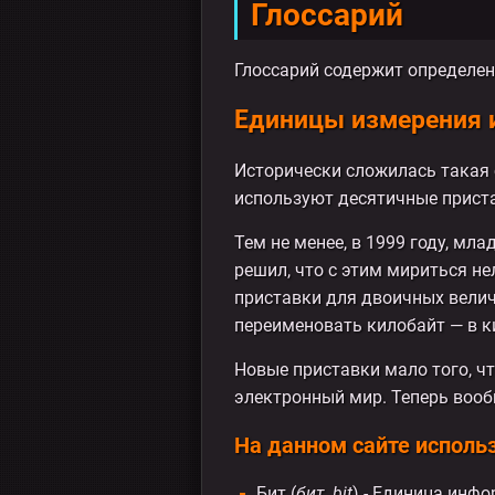
Глоссарий
Глоссарий содержит определен
Единицы измерения
Исторически сложилась такая 
используют десятичные пристав
Тем не менее, в 1999 году, м
решил, что с этим мириться н
приставки для двоичных велич
переименовать килобайт — в ки
Новые приставки мало того, ч
электронный мир. Теперь вообщ
На данном сайте исполь
Бит (
бит, bit
) - Единица инф