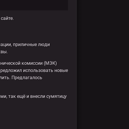
сайте.
мации, приличные люди
квы.
хнической комиссии (МЭК)
 предложил использовать новые
лить. Предлагалось
ми, так ещё и внесли сумятицу